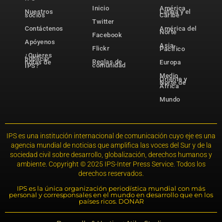
Inicio
América
Nuestros
Latina y el
socios
Caribe
Twitter
Contáctenos
América del
Norte
Facebook
Apóyenos
Asia-
Flickr
Pacífico
¿Quieres
publicar
Reglas de
notas de
Europa
comunidad
IPS?
Medio
Oriente y
Norte de
África
Mundo
IPS es una institución internacional de comunicación cuyo eje es una
agencia mundial de noticias que amplifica las voces del Sur y de la
sociedad civil sobre desarrollo, globalización, derechos humanos y
ambiente. Copyright © 2025 IPS-Inter Press Service. Todos los
derechos reservados.
IPS es la única organización periodística mundial con más
personal y corresponsales en el mundo en desarrollo que en los
países ricos. DONAR