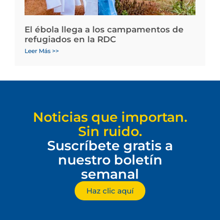
El ébola llega a los campamentos de
refugiados en la RDC
Leer Más >>
Noticias que importan.
Sin ruido.
Suscríbete gratis a
nuestro boletín
semanal
Haz clic aquí