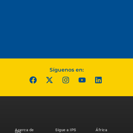
Síguenos en:
Acerca de
Sigue a IPS
África
IPS