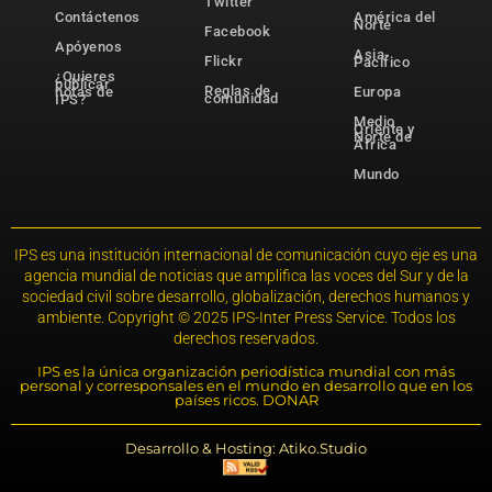
Twitter
Contáctenos
América del
Norte
Facebook
Apóyenos
Asia-
Flickr
Pacífico
¿Quieres
publicar
Reglas de
notas de
Europa
comunidad
IPS?
Medio
Oriente y
Norte de
África
Mundo
IPS es una institución internacional de comunicación cuyo eje es una
agencia mundial de noticias que amplifica las voces del Sur y de la
sociedad civil sobre desarrollo, globalización, derechos humanos y
ambiente. Copyright © 2025 IPS-Inter Press Service. Todos los
derechos reservados.
IPS es la única organización periodística mundial con más
personal y corresponsales en el mundo en desarrollo que en los
países ricos. DONAR
Desarrollo & Hosting: Atiko.Studio