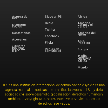
Acerca de
Sigue a IPS
África
IPS
Inicio
América
Nuestros
Latina y el
socios
Caribe
Twitter
Contáctenos
América del
Norte
Facebook
Apóyenos
Asia-
Flickr
Pacífico
¿Quieres
publicar
Reglas de
notas de
Europa
comunidad
IPS?
Medio
Oriente y
Norte de
África
Mundo
IPS es una institución internacional de comunicación cuyo eje es una
agencia mundial de noticias que amplifica las voces del Sur y de la
sociedad civil sobre desarrollo, globalización, derechos humanos y
ambiente. Copyright © 2025 IPS-Inter Press Service. Todos los
derechos reservados.