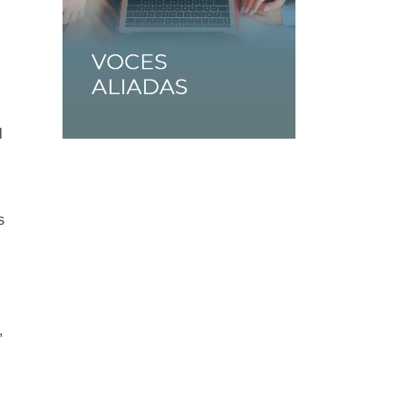
l
s
,