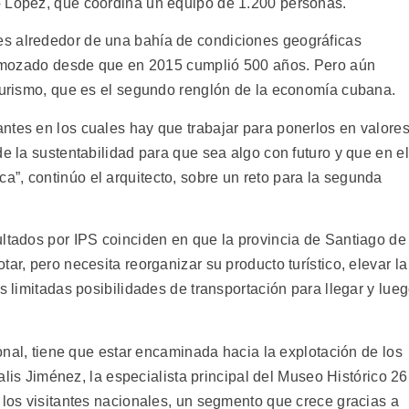
ó López, que coordina un equipo de 1.200 personas.
s alrededor de una bahía de condiciones geográficas
 remozado desde que en 2015 cumplió 500 años. Pero aún
 turismo, que es el segundo renglón de la economía cubana.
ntes en los cuales hay que trabajar para ponerlos en valores
de la sustentabilidad para que sea algo con futuro y que en el
”, continúo el arquitecto, sobre un reto para la segunda
ultados por IPS coinciden en que la provincia de Santiago de
ar, pero necesita reorganizar su producto turístico, elevar la
s limitadas posibilidades de transportación para llegar y lue
ional, tiene que estar encaminada hacia la explotación de los
dalis Jiménez, la especialista principal del Museo Histórico 26
 los visitantes nacionales, un segmento que crece gracias a