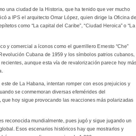
mo una ciudad de la Historia, que ha tenido que ver mucho
icó a IPS el arquitecto Omar López, quien dirige la Oficina de
pítetos como “La capital del Caribe”, “Ciudad Heroica” o “La
co y comercial a íconos como el guerrillero Ernesto “Che”
 Revolución Cubana de 1959 y los símbolos patrios cubanos,
recientes, aunque esta vía de revalorización parece hoy má
a.
 este de La Habana, intentan romper con esos prejuicios y
, cuando se conmemoran diversas efemérides del
, que hoy sigue provocando las reacciones más polarizadas
 es reconocida mundialmente, pues jugó y sigue jugando un
 global. Esos escenarios históricos hay que mostrarlos y