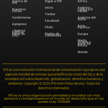
Acerca de
Sigue a IPS
África
IPS
Inicio
América
Nuestros
Latina y el
socios
Caribe
Twitter
Contáctenos
América del
Norte
Facebook
Apóyenos
Asia-
Flickr
Pacífico
¿Quieres
publicar
Reglas de
notas de
Europa
comunidad
IPS?
Medio
Oriente y
Norte de
África
Mundo
IPS es una institución internacional de comunicación cuyo eje es una
agencia mundial de noticias que amplifica las voces del Sur y de la
sociedad civil sobre desarrollo, globalización, derechos humanos y
ambiente. Copyright © 2025 IPS-Inter Press Service. Todos los
derechos reservados.
IPS es la única organización periodística mundial con más
personal y corresponsales en el mundo en desarrollo que en los
países ricos. DONAR