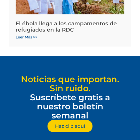
El ébola llega a los campamentos de
refugiados en la RDC
Leer Más >>
Noticias que importan.
Sin ruido.
Suscríbete gratis a
nuestro boletín
semanal
Haz clic aquí