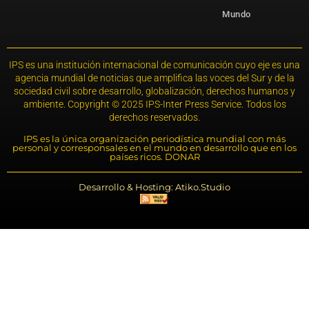
Mundo
IPS es una institución internacional de comunicación cuyo eje es una
agencia mundial de noticias que amplifica las voces del Sur y de la
sociedad civil sobre desarrollo, globalización, derechos humanos y
ambiente. Copyright © 2025 IPS-Inter Press Service. Todos los
derechos reservados.
IPS es la única organización periodística mundial con más
personal y corresponsales en el mundo en desarrollo que en los
países ricos. DONAR
Desarrollo & Hosting: Atiko.Studio