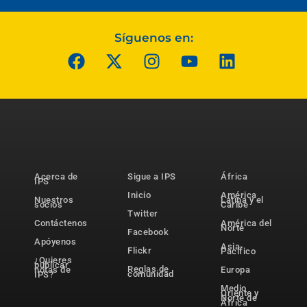
Síguenos en:
Acerca de
Sigue a IPS
África
IPS
Inicio
América
Nuestros
Latina y el
socios
Caribe
Twitter
Contáctenos
América del
Norte
Facebook
Apóyenos
Asia-
Flickr
Pacífico
¿Quieres
publicar
Reglas de
notas de
Europa
comunidad
IPS?
Medio
Oriente y
Norte de
África