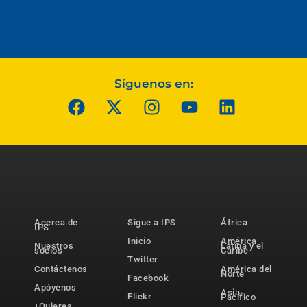
Síguenos en:
Acerca de
Sigue a IPS
África
IPS
Inicio
América
Nuestros
Latina y el
socios
Caribe
Twitter
Contáctenos
América del
Norte
Facebook
Apóyenos
Asia-
Flickr
Pacífico
¿Quieres