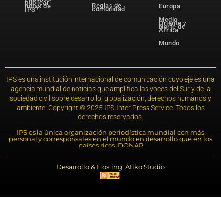
publicar
Reglas de
notas de
Europa
comunidad
IPS?
Medio
Oriente y
Norte de
África
Mundo
IPS es una institución internacional de comunicación cuyo eje es una
agencia mundial de noticias que amplifica las voces del Sur y de la
sociedad civil sobre desarrollo, globalización, derechos humanos y
ambiente. Copyright © 2025 IPS-Inter Press Service. Todos los
derechos reservados.
IPS es la única organización periodística mundial con más
personal y corresponsales en el mundo en desarrollo que en los
países ricos. DONAR
Desarrollo & Hosting: Atiko.Studio