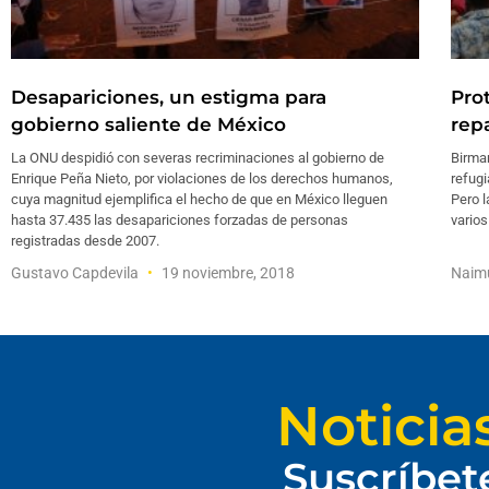
Desapariciones, un estigma para
Pro
gobierno saliente de México
rep
La ONU despidió con severas recriminaciones al gobierno de
Birman
Enrique Peña Nieto, por violaciones de los derechos humanos,
refug
cuya magnitud ejemplifica el hecho de que en México lleguen
Pero l
hasta 37.435 las desapariciones forzadas de personas
vario
registradas desde 2007.
Gustavo Capdevila
19 noviembre, 2018
Naim
Noticia
Suscríbet