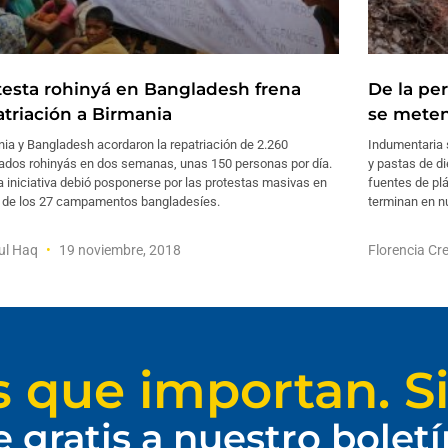
testa rohinyá en Bangladesh frena
De la per
atriación a Birmania
se meten
ia y Bangladesh acordaron la repatriación de 2.260
Indumentaria 
iados rohinyás en dos semanas, unas 150 personas por día.
y pastas de d
a iniciativa debió posponerse por las protestas masivas en
fuentes de pl
s de los 27 campamentos bangladesíes.
terminan en n
ul Haq
19 noviembre, 2018
Florencia C
s que importan. Si
e gratis a nuestro bolet