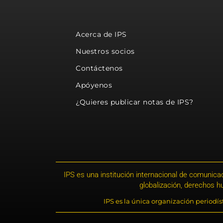
Acerca de IPS
Nuestros socios
Contáctenos
Apóyenos
¿Quieres publicar notas de IPS?
IPS es una institución internacional de comunicac
globalización, derechos 
IPS es la única organización periodí