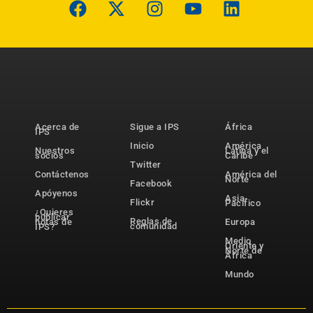
Acerca de
Sigue a IPS
África
IPS
Inicio
América
Nuestros
Latina y el
socios
Caribe
Twitter
Contáctenos
América del
Norte
Facebook
Apóyenos
Asia-
Flickr
Pacífico
¿Quieres
publicar
Reglas de
notas de
Europa
comunidad
IPS?
Medio
Oriente y
Norte de
África
Mundo