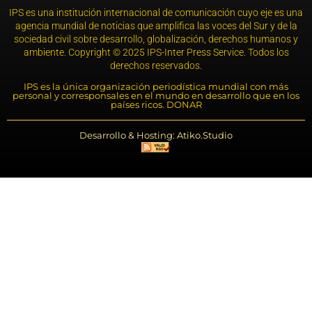
IPS es una institución internacional de comunicación cuyo eje es una
agencia mundial de noticias que amplifica las voces del Sur y de la
sociedad civil sobre desarrollo, globalización, derechos humanos y
ambiente. Copyright © 2025 IPS-Inter Press Service. Todos los
derechos reservados.
IPS es la única organización periodística mundial con más
personal y corresponsales en el mundo en desarrollo que en los
países ricos. DONAR
Desarrollo & Hosting: Atiko.Studio