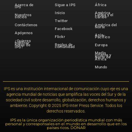
Acerca de
Sigue a IPS
África
IPS
Inicio
América
Nuestros
Latina y el
socios
Caribe
Twitter
Contáctenos
América del
Norte
Facebook
Apóyenos
Asia-
Flickr
Pacífico
¿Quieres
publicar
Reglas de
notas de
Europa
comunidad
IPS?
Medio
Oriente y
Norte de
África
Mundo
IPS es una institución internacional de comunicación cuyo eje es una
agencia mundial de noticias que amplifica las voces del Sur y de la
sociedad civil sobre desarrollo, globalización, derechos humanos y
ambiente. Copyright © 2025 IPS-Inter Press Service. Todos los
derechos reservados.
IPS es la única organización periodística mundial con más
personal y corresponsales en el mundo en desarrollo que en los
países ricos. DONAR