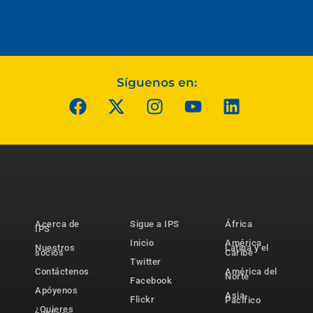
Síguenos en:
Acerca de
Sigue a IPS
África
IPS
Inicio
América
Nuestros
Latina y el
socios
Caribe
Twitter
Contáctenos
América del
Norte
Facebook
Apóyenos
Asia-
Flickr
Pacífico
¿Quieres