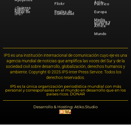
Asia-
Flickr
Pacífico
¿Quieres
publicar
Reglas de
notas de
Europa
comunidad
IPS?
Medio
Oriente y
Norte de
África
Mundo
IPS es una institución internacional de comunicación cuyo eje es una
agencia mundial de noticias que amplifica las voces del Sur y de la
sociedad civil sobre desarrollo, globalización, derechos humanos y
ambiente. Copyright © 2025 IPS-Inter Press Service. Todos los
derechos reservados.
IPS es la única organización periodística mundial con más
personal y corresponsales en el mundo en desarrollo que en los
países ricos. DONAR
Desarrollo & Hosting: Atiko.Studio