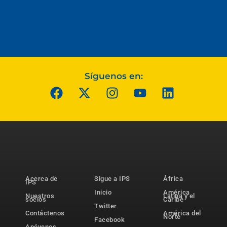
Síguenos en:
Acerca de
Sigue a IPS
África
IPS
Inicio
América
Nuestros
Latina y el
socios
Caribe
Twitter
Contáctenos
América del
Norte
Facebook
Apóyenos