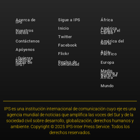
Acerca de
Sigue a IPS
África
IPS
Inicio
América
Nuestros
Latina y el
socios
Caribe
Twitter
Contáctenos
América del
Norte
Facebook
Apóyenos
Asia-
Flickr
Pacífico
¿Quieres
publicar
Reglas de
notas de
Europa
comunidad
IPS?
Medio
Oriente y
Norte de
África
Mundo
IPS es una institución internacional de comunicación cuyo eje es una
agencia mundial de noticias que amplifica las voces del Sur y de la
sociedad civil sobre desarrollo, globalización, derechos humanos y
ambiente. Copyright © 2025 IPS-Inter Press Service. Todos los
derechos reservados.