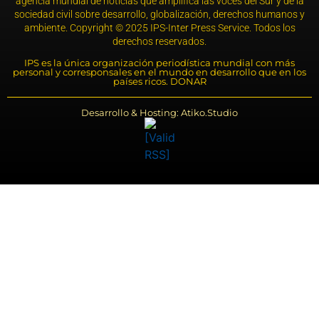
agencia mundial de noticias que amplifica las voces del Sur y de la
sociedad civil sobre desarrollo, globalización, derechos humanos y
ambiente. Copyright © 2025 IPS-Inter Press Service. Todos los
derechos reservados.
IPS es la única organización periodística mundial con más
personal y corresponsales en el mundo en desarrollo que en los
países ricos. DONAR
Desarrollo & Hosting: Atiko.Studio