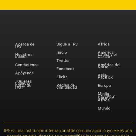
Acerca de
Sigue a IPS
África
IPS
Inicio
América
Nuestros
Latina y el
socios
Caribe
Twitter
Contáctenos
América del
Norte
Facebook
Apóyenos
Asia-
Flickr
Pacífico
¿Quieres
publicar
Reglas de
notas de
Europa
comunidad
IPS?
Medio
Oriente y
Norte de
África
Mundo
IPS es una institución internacional de comunicación cuyo eje es una