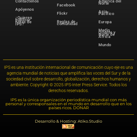
Contáctenos
América del
Norte
Facebook
Apóyenos
Asia-
Flickr
Pacífico
¿Quieres
publicar
Reglas de
notas de
Europa
comunidad
IPS?
Medio
Oriente y
Norte de
África
Mundo
IPS es una institución internacional de comunicación cuyo eje es una
agencia mundial de noticias que amplifica las voces del Sur y de la
sociedad civil sobre desarrollo, globalización, derechos humanos y
ambiente. Copyright © 2025 IPS-Inter Press Service. Todos los
derechos reservados.
IPS es la única organización periodística mundial con más
personal y corresponsales en el mundo en desarrollo que en los
países ricos. DONAR
Desarrollo & Hosting: Atiko.Studio