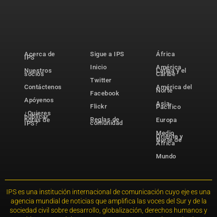
Acerca de
Sigue a IPS
África
IPS
Inicio
América
Nuestros
Latina y el
socios
Caribe
Twitter
Contáctenos
América del
Norte
Facebook
Apóyenos
Asia-
Flickr
Pacífico
¿Quieres
publicar
Reglas de
notas de
Europa
comunidad
IPS?
Medio
Oriente y
Norte de
África
Mundo
IPS es una institución internacional de comunicación cuyo eje es una
agencia mundial de noticias que amplifica las voces del Sur y de la
sociedad civil sobre desarrollo, globalización, derechos humanos y