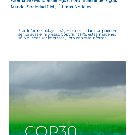
Alternativo Mundial del Agua
,
Foro Mundial del Agua
,
Mundo
,
Sociedad Civil
,
Últimas Noticias
Este informe incluye imágenes de calidad que pueden
ser bajadas e impresas. Copyright IPS, estas imágenes
sólo pueden ser impresas junto con este informe