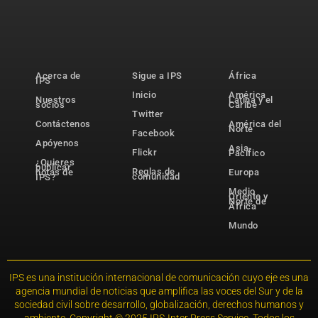
Acerca de
Sigue a IPS
África
IPS
Inicio
América
Nuestros
Latina y el
socios
Caribe
Twitter
Contáctenos
América del
Norte
Facebook
Apóyenos
Asia-
Flickr
Pacífico
¿Quieres
publicar
Reglas de
notas de
Europa
comunidad
IPS?
Medio
Oriente y
Norte de
África
Mundo
IPS es una institución internacional de comunicación cuyo eje es una
agencia mundial de noticias que amplifica las voces del Sur y de la
sociedad civil sobre desarrollo, globalización, derechos humanos y