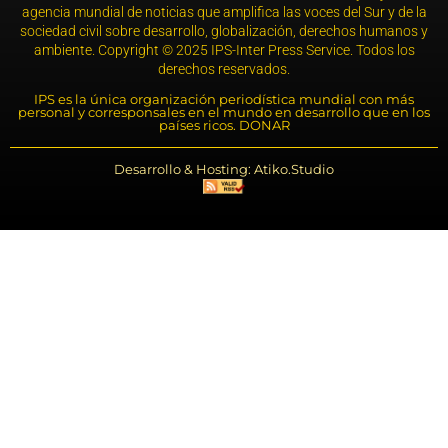
agencia mundial de noticias que amplifica las voces del Sur y de la
sociedad civil sobre desarrollo, globalización, derechos humanos y
ambiente. Copyright © 2025 IPS-Inter Press Service. Todos los
derechos reservados.
IPS es la única organización periodística mundial con más
personal y corresponsales en el mundo en desarrollo que en los
países ricos. DONAR
Desarrollo & Hosting: Atiko.Studio