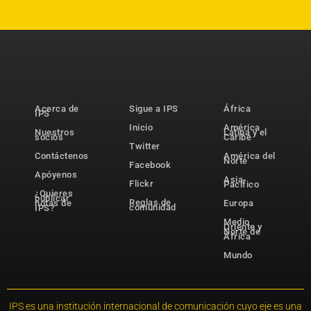
Acerca de
Sigue a IPS
África
IPS
Inicio
América
Nuestros
Latina y el
socios
Caribe
Twitter
Contáctenos
América del
Norte
Facebook
Apóyenos
Asia-
Flickr
Pacífico
¿Quieres
publicar
Reglas de
notas de
Europa
comunidad
IPS?
Medio
Oriente y
Norte de
África
Mundo
IPS es una institución internacional de comunicación cuyo eje es una