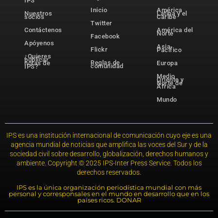
IPS
Inicio
América
Nuestros
Latina y el
socios
Caribe
Twitter
Contáctenos
América del
Norte
Facebook
Apóyenos
Asia-
Flickr
Pacífico
¿Quieres
publicar
Reglas de
notas de
Europa
comunidad
IPS?
Medio
Oriente y
Norte de
África
Mundo
IPS es una institución internacional de comunicación cuyo eje es una
agencia mundial de noticias que amplifica las voces del Sur y de la
sociedad civil sobre desarrollo, globalización, derechos humanos y
ambiente. Copyright © 2025 IPS-Inter Press Service. Todos los
derechos reservados.
IPS es la única organización periodística mundial con más
personal y corresponsales en el mundo en desarrollo que en los
países ricos. DONAR