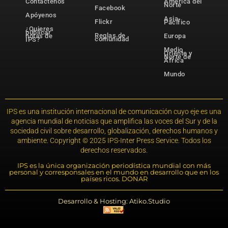
Contáctenos
América del
Norte
Facebook
Apóyenos
Asia-
Flickr
Pacífico
¿Quieres
publicar
Reglas de
notas de
Europa
comunidad
IPS?
Medio
Oriente y
Norte de
África
Mundo
IPS es una institución internacional de comunicación cuyo eje es una
agencia mundial de noticias que amplifica las voces del Sur y de la
sociedad civil sobre desarrollo, globalización, derechos humanos y
ambiente. Copyright © 2025 IPS-Inter Press Service. Todos los
derechos reservados.
IPS es la única organización periodística mundial con más
personal y corresponsales en el mundo en desarrollo que en los
países ricos. DONAR
Desarrollo & Hosting: Atiko.Studio