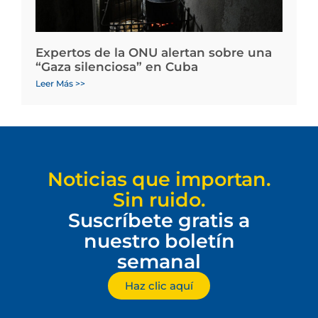
Expertos de la ONU alertan sobre una
“Gaza silenciosa” en Cuba
Leer Más >>
Noticias que importan.
Sin ruido.
Suscríbete gratis a
nuestro boletín
semanal
Haz clic aquí