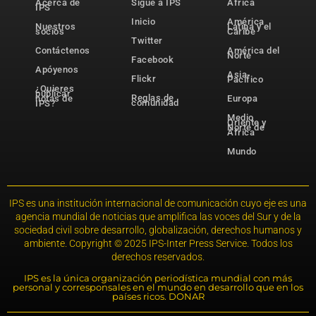
Acerca de
Sigue a IPS
África
IPS
Inicio
América
Nuestros
Latina y el
socios
Caribe
Twitter
Contáctenos
América del
Norte
Facebook
Apóyenos
Asia-
Flickr
Pacífico
¿Quieres
publicar
Reglas de
notas de
Europa
comunidad
IPS?
Medio
Oriente y
Norte de
África
Mundo
IPS es una institución internacional de comunicación cuyo eje es una
agencia mundial de noticias que amplifica las voces del Sur y de la
sociedad civil sobre desarrollo, globalización, derechos humanos y
ambiente. Copyright © 2025 IPS-Inter Press Service. Todos los
derechos reservados.
IPS es la única organización periodística mundial con más
personal y corresponsales en el mundo en desarrollo que en los
países ricos. DONAR