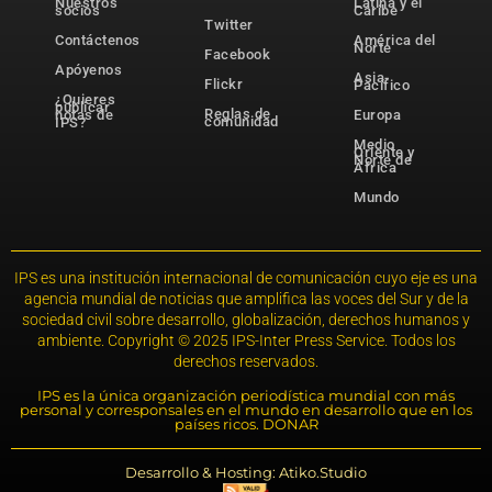
Nuestros
Latina y el
socios
Caribe
Twitter
Contáctenos
América del
Norte
Facebook
Apóyenos
Asia-
Flickr
Pacífico
¿Quieres
publicar
Reglas de
notas de
Europa
comunidad
IPS?
Medio
Oriente y
Norte de
África
Mundo
IPS es una institución internacional de comunicación cuyo eje es una
agencia mundial de noticias que amplifica las voces del Sur y de la
sociedad civil sobre desarrollo, globalización, derechos humanos y
ambiente. Copyright © 2025 IPS-Inter Press Service. Todos los
derechos reservados.
IPS es la única organización periodística mundial con más
personal y corresponsales en el mundo en desarrollo que en los
países ricos. DONAR
Desarrollo & Hosting: Atiko.Studio