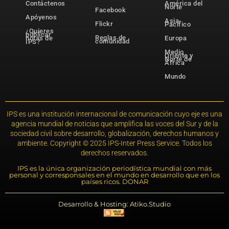
Contáctenos
América del
Norte
Facebook
Apóyenos
Asia-
Flickr
Pacífico
¿Quieres
publicar
Reglas de
notas de
Europa
comunidad
IPS?
Medio
Oriente y
Norte de
África
Mundo
IPS es una institución internacional de comunicación cuyo eje es una
agencia mundial de noticias que amplifica las voces del Sur y de la
sociedad civil sobre desarrollo, globalización, derechos humanos y
ambiente. Copyright © 2025 IPS-Inter Press Service. Todos los
derechos reservados.
IPS es la única organización periodística mundial con más
personal y corresponsales en el mundo en desarrollo que en los
países ricos. DONAR
Desarrollo & Hosting: Atiko.Studio