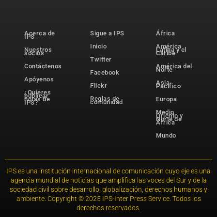
Acerca de
Sigue a IPS
África
IPS
Inicio
América
Nuestros
Latina y el
socios
Caribe
Twitter
Contáctenos
América del
Norte
Facebook
Apóyenos
Asia-
Flickr
Pacífico
¿Quieres
publicar
Reglas de
notas de
Europa
comunidad
IPS?
Medio
Oriente y
Norte de
África
Mundo
IPS es una institución internacional de comunicación cuyo eje es una
agencia mundial de noticias que amplifica las voces del Sur y de la
sociedad civil sobre desarrollo, globalización, derechos humanos y
ambiente. Copyright © 2025 IPS-Inter Press Service. Todos los
derechos reservados.