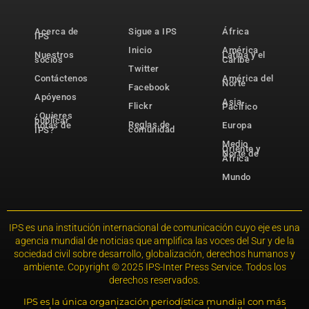
Acerca de
Sigue a IPS
África
IPS
Inicio
América
Nuestros
Latina y el
socios
Caribe
Twitter
Contáctenos
América del
Norte
Facebook
Apóyenos
Asia-
Flickr
Pacífico
¿Quieres
publicar
Reglas de
notas de
Europa
comunidad
IPS?
Medio
Oriente y
Norte de
África
Mundo
IPS es una institución internacional de comunicación cuyo eje es una
agencia mundial de noticias que amplifica las voces del Sur y de la
sociedad civil sobre desarrollo, globalización, derechos humanos y
ambiente. Copyright © 2025 IPS-Inter Press Service. Todos los
derechos reservados.
IPS es la única organización periodística mundial con más