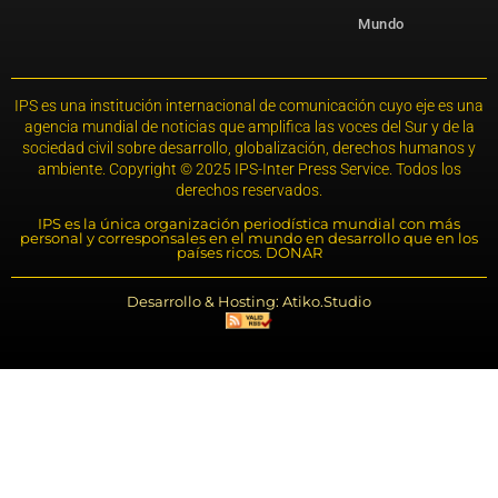
Mundo
IPS es una institución internacional de comunicación cuyo eje es una
agencia mundial de noticias que amplifica las voces del Sur y de la
sociedad civil sobre desarrollo, globalización, derechos humanos y
ambiente. Copyright © 2025 IPS-Inter Press Service. Todos los
derechos reservados.
IPS es la única organización periodística mundial con más
personal y corresponsales en el mundo en desarrollo que en los
países ricos. DONAR
Desarrollo & Hosting: Atiko.Studio