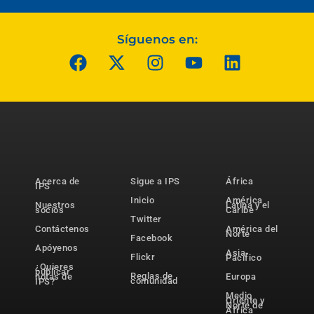
Síguenos en:
Acerca de
Sigue a IPS
África
IPS
Inicio
América
Nuestros
Latina y el
socios
Caribe
Twitter
Contáctenos
América del
Norte
Facebook
Apóyenos
Asia-
Flickr
Pacífico
¿Quieres
publicar
Reglas de
notas de
Europa
comunidad
IPS?
Medio
Oriente y
Norte de
África