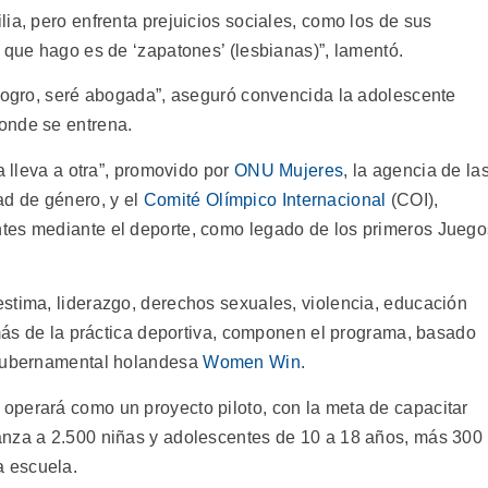
ia, pero enfrenta prejuicios sociales, como los de sus
 que hago es de ‘zapatones’ (lesbianas)”, lamentó.
 logro, seré abogada”, aseguró convencida la adolescente
onde se entrena.
a lleva a otra”, promovido por
ONU Mujeres
, la agencia de la
d de género, y el
Comité Olímpico Internacional
(COI),
tes mediante el deporte, como legado de los primeros Juego
stima, liderazgo, derechos sexuales, violencia, educación
emás de la práctica deportiva, componen el programa, basado
 gubernamental holandesa
Women Win
.
operará como un proyecto piloto, con la meta de capacitar
anza a 2.500 niñas y adolescentes de 10 a 18 años, más 300
 escuela.