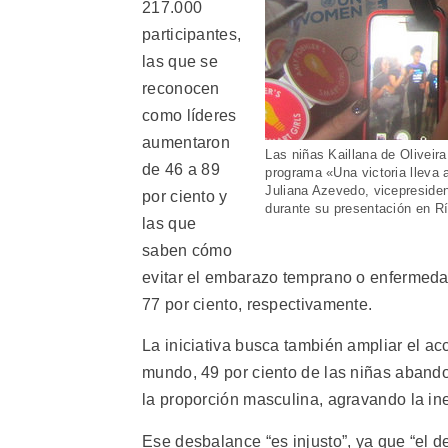
217.000
participantes,
las que se
reconocen
como líderes
aumentaron
Las niñas Kaillana de Oliveir
de 46 a 89
programa «Una victoria lleva 
Juliana Azevedo, vicepresiden
por ciento y
durante su presentación en Rí
las que
saben cómo
evitar el embarazo temprano o enfermedad
77 por ciento, respectivamente.
La iniciativa busca también ampliar el ac
mundo, 49 por ciento de las niñas abandon
la proporción masculina, agravando la i
Ese desbalance “es injusto”, ya que “el d