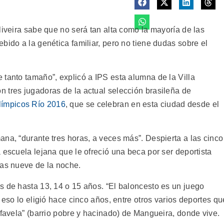
liveira sabe que no será tan alta como la mayoría de las
bido a la genética familiar, pero no tiene dudas sobre el
 tanto tamaño”, explicó a IPS esta alumna de la Villa
 tres jugadoras de la actual selección brasileña de
límpicos Río 2016
, que se celebran en esta ciudad desde el
na, “durante tres horas, a veces más”. Despierta a las cinco
 escuela lejana que le ofreció una beca por ser deportista
las nueve de la noche.
s de hasta 13, 14 o 15 años. “El baloncesto es un juego
 eso lo eligió hace cinco años, entre otros varios deportes qu
“favela” (barrio pobre y hacinado) de Mangueira, donde vive.