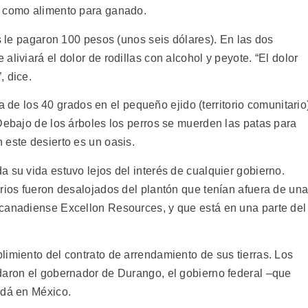
e como alimento para ganado.
as le pagaron 100 pesos (unos seis dólares). En las dos
liviará el dolor de rodillas con alcohol y peyote. “El dolor
, dice.
iba de los 40 grados en el pequeño ejido (territorio comunitario
Debajo de los árboles los perros se muerden las patas para
 este desierto es un oasis.
 su vida estuvo lejos del interés de cualquier gobierno.
arios fueron desalojados del plantón que tenían afuera de un
 canadiense Excellon Resources, y que está en una parte del
limiento del contrato de arrendamiento de sus tierras. Los
daron el gobernador de Durango, el gobierno federal –que
adá en México.