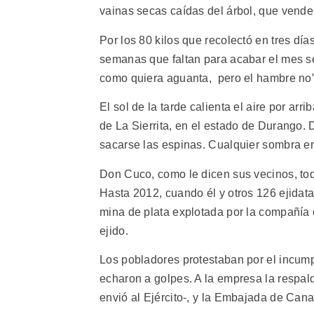
vainas secas caídas del árbol, que vend
Por los 80 kilos que recolectó en tres dí
semanas que faltan para acabar el mes se a
como quiera aguanta, pero el hambre no”
El sol de la tarde calienta el aire por arr
de La Sierrita, en el estado de Durango. 
sacarse las espinas. Cualquier sombra en
Don Cuco, como le dicen sus vecinos, toda
Hasta 2012, cuando él y otros 126 ejidat
mina de plata explotada por la compañía
ejido.
Los pobladores protestaban por el incump
echaron a golpes. A la empresa la respal
envió al Ejército-, y la Embajada de Can