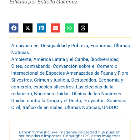
Editado por Estrella Gutiérrez
Archivado en:
Desigualdad y Pobreza
,
Economía
,
Últimas
Noticias
Ambiente
,
América Latina y el Caribe
,
Biodiversidad
,
Cites
,
contrabando
,
Convención sobre el Comercio
Internacional de Especies Amenazadas de Fauna y Flora
Silvestres
,
Crimen y justicia
,
Destacados
,
Economía y
comercio
,
especies silvestres
,
Las elegidas de la
redacción
,
Naciones Unidas
,
Oficina de las Naciones
Unidas contra la Droga y el Delito
,
Proyectos
,
Sociedad
Civil
,
tráfico de animales
,
Últimas Noticias
,
UNDOC
Este informe incluye imágenes de calidad que pueden
ser bajadas e impresas. Copyright IPS, estas imágenes
sólo pueden ser impresas junto con este informe