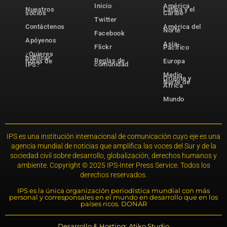
Inicio
América
Nuestros
Latina y el
socios
Caribe
Twitter
Contáctenos
América del
Norte
Facebook
Apóyenos
Asia-
Flickr
Pacífico
¿Quieres
publicar
Reglas de
notas de
Europa
comunidad
IPS?
Medio
Oriente y
Norte de
África
Mundo
IPS es una institución internacional de comunicación cuyo eje es una
agencia mundial de noticias que amplifica las voces del Sur y de la
sociedad civil sobre desarrollo, globalización, derechos humanos y
ambiente. Copyright © 2025 IPS-Inter Press Service. Todos los
derechos reservados.
IPS es la única organización periodística mundial con más
personal y corresponsales en el mundo en desarrollo que en los
países ricos. DONAR
Desarrollo & Hosting: Atiko.Studio