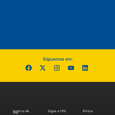
Síguenos en:
Acerca de
Sigue a IPS
África
IPS