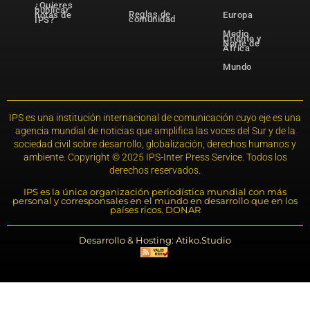
¿Quieres
publicar
Reglas de
notas de
Europa
comunidad
IPS?
Medio
Oriente y
Norte de
África
Mundo
IPS es una institución internacional de comunicación cuyo eje es una
agencia mundial de noticias que amplifica las voces del Sur y de la
sociedad civil sobre desarrollo, globalización, derechos humanos y
ambiente. Copyright © 2025 IPS-Inter Press Service. Todos los
derechos reservados.
IPS es la única organización periodística mundial con más
personal y corresponsales en el mundo en desarrollo que en los
países ricos. DONAR
Desarrollo & Hosting: Atiko.Studio