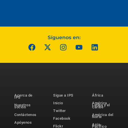
Síguenos en:
Acerca de
Sigue a IPS
África
IPS
Inicio
América
Nuestros
Latina y el
socios
Caribe
Twitter
Contáctenos
América del
Norte
Facebook
Apóyenos
Asia-
Flickr
Pacífico