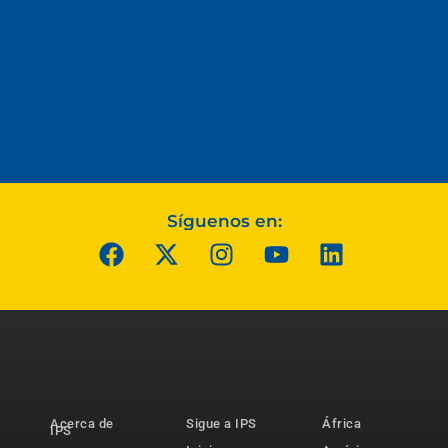
Síguenos en:
Acerca de
Sigue a IPS
África
IPS