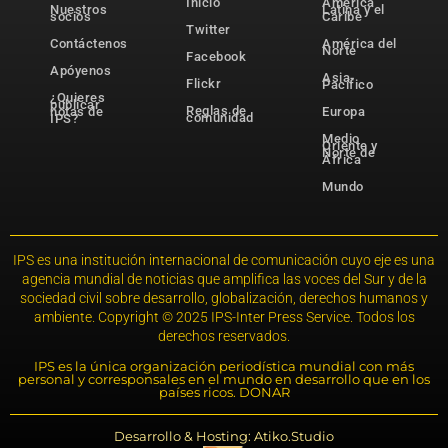
Inicio
América
Nuestros
Latina y el
socios
Caribe
Twitter
Contáctenos
América del
Norte
Facebook
Apóyenos
Asia-
Flickr
Pacífico
¿Quieres
publicar
Reglas de
notas de
Europa
comunidad
IPS?
Medio
Oriente y
Norte de
África
Mundo
IPS es una institución internacional de comunicación cuyo eje es una
agencia mundial de noticias que amplifica las voces del Sur y de la
sociedad civil sobre desarrollo, globalización, derechos humanos y
ambiente. Copyright © 2025 IPS-Inter Press Service. Todos los
derechos reservados.
IPS es la única organización periodística mundial con más
personal y corresponsales en el mundo en desarrollo que en los
países ricos. DONAR
Desarrollo & Hosting: Atiko.Studio