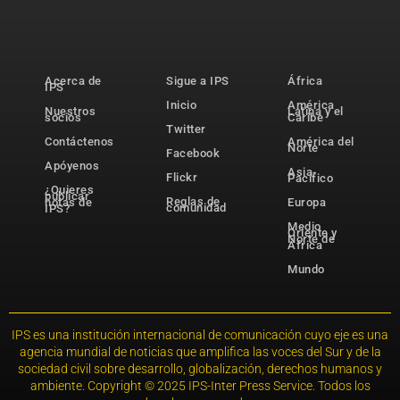
Acerca de
Sigue a IPS
África
IPS
Inicio
América
Nuestros
Latina y el
socios
Caribe
Twitter
Contáctenos
América del
Norte
Facebook
Apóyenos
Asia-
Flickr
Pacífico
¿Quieres
publicar
Reglas de
notas de
Europa
comunidad
IPS?
Medio
Oriente y
Norte de
África
Mundo
IPS es una institución internacional de comunicación cuyo eje es una
agencia mundial de noticias que amplifica las voces del Sur y de la
sociedad civil sobre desarrollo, globalización, derechos humanos y
ambiente. Copyright © 2025 IPS-Inter Press Service. Todos los