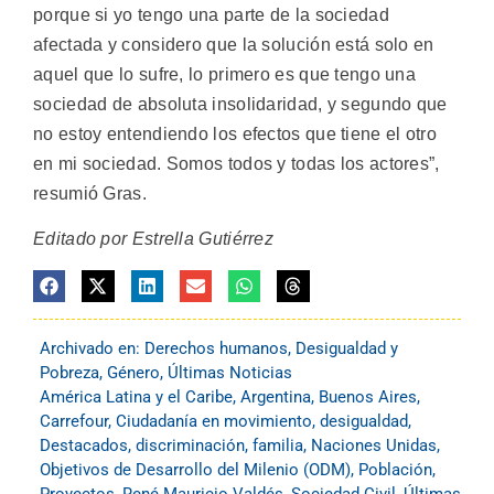
porque si yo tengo una parte de la sociedad
afectada y considero que la solución está solo en
aquel que lo sufre, lo primero es que tengo una
sociedad de absoluta insolidaridad, y segundo que
no estoy entendiendo los efectos que tiene el otro
en mi sociedad. Somos todos y todas los actores”,
resumió Gras.
Editado por Estrella Gutiérrez
Archivado en:
Derechos humanos
,
Desigualdad y
Pobreza
,
Género
,
Últimas Noticias
América Latina y el Caribe
,
Argentina
,
Buenos Aires
,
Carrefour
,
Ciudadanía en movimiento
,
desigualdad
,
Destacados
,
discriminación
,
familia
,
Naciones Unidas
,
Objetivos de Desarrollo del Milenio (ODM)
,
Población
,
Proyectos
,
René Mauricio Valdés
,
Sociedad Civil
,
Últimas