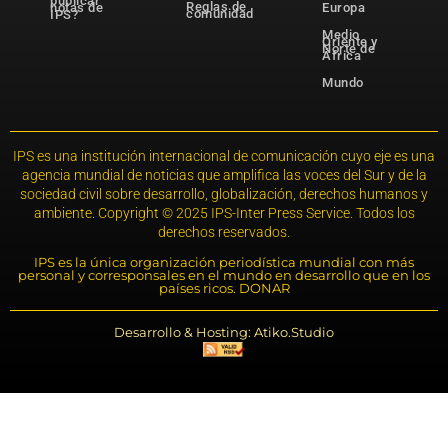
publicar
Reglas de
notas de
Europa
comunidad
IPS?
Medio
Oriente y
Norte de
África
Mundo
IPS es una institución internacional de comunicación cuyo eje es una
agencia mundial de noticias que amplifica las voces del Sur y de la
sociedad civil sobre desarrollo, globalización, derechos humanos y
ambiente. Copyright © 2025 IPS-Inter Press Service. Todos los
derechos reservados.
IPS es la única organización periodística mundial con más
personal y corresponsales en el mundo en desarrollo que en los
países ricos. DONAR
Desarrollo & Hosting: Atiko.Studio