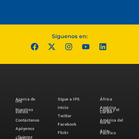
Síguenos en:
Acerca de
Sigue a IPS
África
IPS
Inicio
América
Nuestros
Latina y el
socios
Caribe
Twitter
Contáctenos
América del
Norte
Facebook
Apóyenos
Asia-
Flickr
Pacífico
¿Quieres