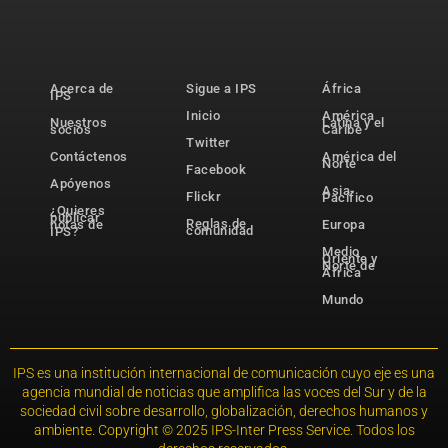
Acerca de
Sigue a IPS
África
IPS
Inicio
América
Nuestros
Latina y el
socios
Caribe
Twitter
Contáctenos
América del
Norte
Facebook
Apóyenos
Asia-
Flickr
Pacífico
¿Quieres
publicar
Reglas de
notas de
Europa
comunidad
IPS?
Medio
Oriente y
Norte de
África
Mundo
IPS es una institución internacional de comunicación cuyo eje es una
agencia mundial de noticias que amplifica las voces del Sur y de la
sociedad civil sobre desarrollo, globalización, derechos humanos y
ambiente. Copyright © 2025 IPS-Inter Press Service. Todos los