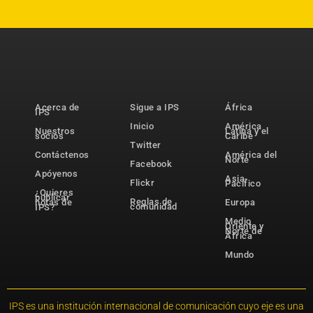
Acerca de
Sigue a IPS
África
IPS
Inicio
América
Nuestros
Latina y el
socios
Caribe
Twitter
Contáctenos
América del
Norte
Facebook
Apóyenos
Asia-
Flickr
Pacífico
¿Quieres
publicar
Reglas de
notas de
Europa
comunidad
IPS?
Medio
Oriente y
Norte de
África
Mundo
IPS es una institución internacional de comunicación cuyo eje es una