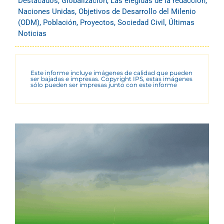
Destacados
,
Globalización
,
Las elegidas de la redacción
,
Naciones Unidas
,
Objetivos de Desarrollo del Milenio
(ODM)
,
Población
,
Proyectos
,
Sociedad Civil
,
Últimas
Noticias
Este informe incluye imágenes de calidad que pueden
ser bajadas e impresas. Copyright IPS, estas imágenes
sólo pueden ser impresas junto con este informe