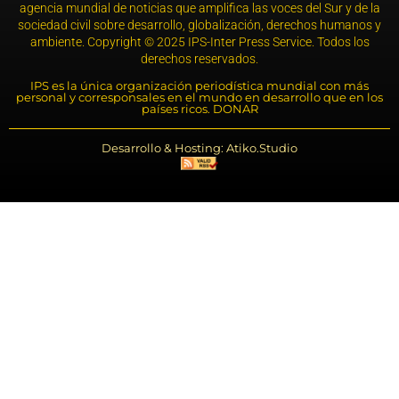
agencia mundial de noticias que amplifica las voces del Sur y de la
sociedad civil sobre desarrollo, globalización, derechos humanos y
ambiente. Copyright © 2025 IPS-Inter Press Service. Todos los
derechos reservados.
IPS es la única organización periodística mundial con más
personal y corresponsales en el mundo en desarrollo que en los
países ricos. DONAR
Desarrollo & Hosting: Atiko.Studio