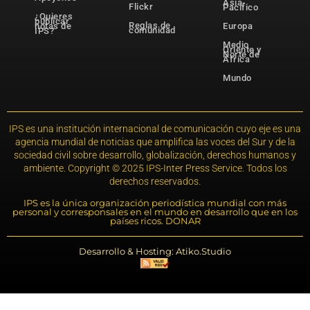
Asia-
Flickr
Pacífico
¿Quieres
publicar
Reglas de
notas de
Europa
comunidad
IPS?
Medio
Oriente y
Norte de
África
Mundo
IPS es una institución internacional de comunicación cuyo eje es una
agencia mundial de noticias que amplifica las voces del Sur y de la
sociedad civil sobre desarrollo, globalización, derechos humanos y
ambiente. Copyright © 2025 IPS-Inter Press Service. Todos los
derechos reservados.
IPS es la única organización periodística mundial con más
personal y corresponsales en el mundo en desarrollo que en los
países ricos. DONAR
Desarrollo & Hosting: Atiko.Studio