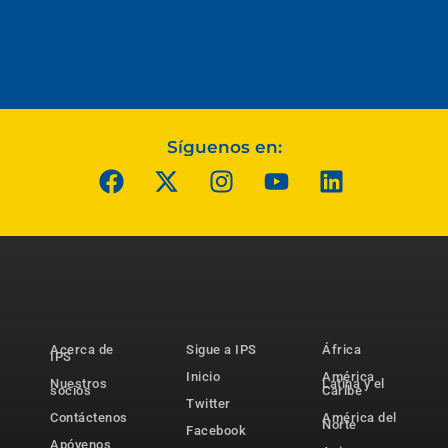
Síguenos en:
Acerca de
Sigue a IPS
África
IPS
Inicio
América
Nuestros
Latina y el
socios
Caribe
Twitter
Contáctenos
América del
Norte
Facebook
Apóyenos