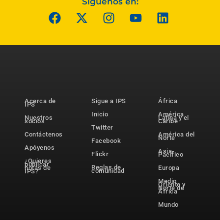
Síguenos en:
Acerca de
Sigue a IPS
África
IPS
Inicio
América
Nuestros
Latina y el
socios
Caribe
Twitter
Contáctenos
América del
Norte
Facebook
Apóyenos
Asia-
Flickr
Pacífico
¿Quieres
publicar
Reglas de
notas de
Europa
comunidad
IPS?
Medio
Oriente y
Norte de
África
Mundo