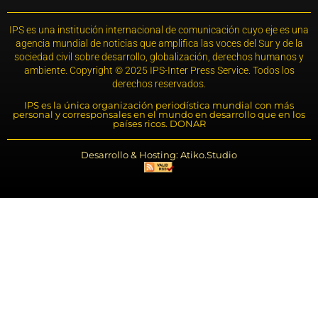
IPS es una institución internacional de comunicación cuyo eje es una
agencia mundial de noticias que amplifica las voces del Sur y de la
sociedad civil sobre desarrollo, globalización, derechos humanos y
ambiente. Copyright © 2025 IPS-Inter Press Service. Todos los
derechos reservados.
IPS es la única organización periodística mundial con más
personal y corresponsales en el mundo en desarrollo que en los
países ricos. DONAR
Desarrollo & Hosting: Atiko.Studio