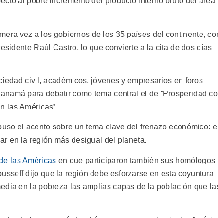
ecto al pobre incremento del producto interno bruto del área
mera vez a los gobiernos de los 35 países del continente, co
esidente Raúl Castro, lo que convierte a la cita de dos días
ciedad civil, académicos, jóvenes y empresarios en foros
anamá para debatir como tema central el de “Prosperidad c
n las Américas”.
 puso el acento sobre un tema clave del frenazo económico: e
ar en la región más desigual del planeta.
de las Américas
en que participaron también sus homólogos
sseff dijo que la región debe esforzarse en esta coyuntura
edia en la pobreza las amplias capas de la población que la