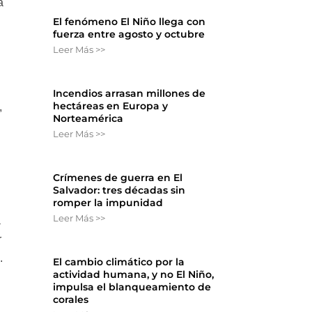
a
El fenómeno El Niño llega con
fuerza entre agosto y octubre
Leer Más >>
Incendios arrasan millones de
hectáreas en Europa y
,
Norteamérica
Leer Más >>
Crímenes de guerra en El
Salvador: tres décadas sin
romper la impunidad
Leer Más >>
a
r
.
El cambio climático por la
actividad humana, y no El Niño,
impulsa el blanqueamiento de
corales