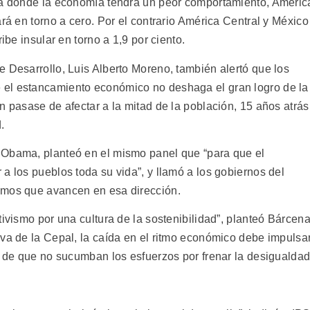
rea donde la economía tendrá un peor comportamiento, Améric
ará en torno a cero. Por el contrario América Central y México
ibe insular en torno a 1,9 por ciento.
e Desarrollo, Luis Alberto Moreno, también alertó que los
el estancamiento económico no deshaga el gran logro de la
n pasase de afectar a la mitad de la población, 15 años atrás
.
 Obama, planteó en el mismo panel que “para que el
a los pueblos toda su vida”, y llamó a los gobiernos del
smos que avancen en esa dirección.
tivismo por una cultura de la sostenibilidad”, planteó Bárcen
iva de la Cepal, la caída en el ritmo económico debe impulsa
n de que no sucumban los esfuerzos por frenar la desigualdad