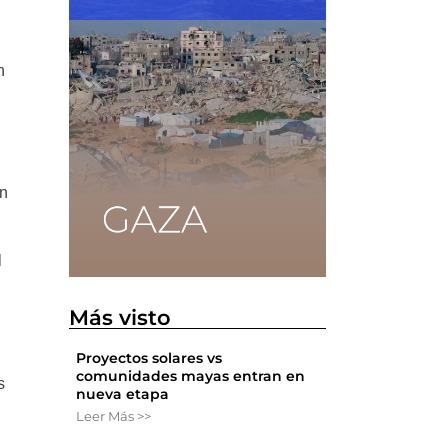
n
on
l
Más visto
Proyectos solares vs
comunidades mayas entran en
s
nueva etapa
Leer Más >>