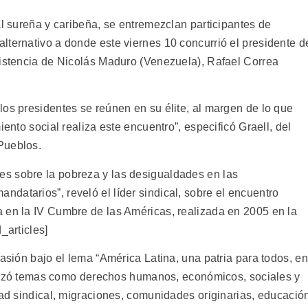
al sureña y caribeña, se entremezclan participantes de
lternativo a donde este viernes 10 concurrió el presidente d
sistencia de Nicolás Maduro (Venezuela), Rafael Correa
los presidentes se reúnen en su élite, al margen de lo que
iento social realiza este encuentro”, especificó Graell, del
Pueblos.
s sobre la pobreza y las desigualdades en las
datarios”, reveló el líder sindical, sobre el encuentro
 en la IV Cumbre de las Américas, realizada en 2005 en la
_articles]
casión bajo el lema “América Latina, una patria para todos, en
analizó temas como derechos humanos, económicos, sociales y
tad sindical, migraciones, comunidades originarias, educació