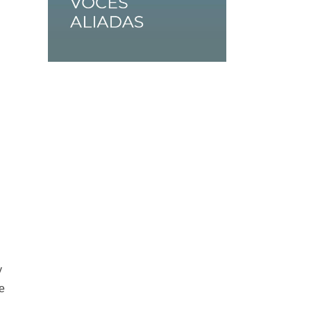
s
y
e