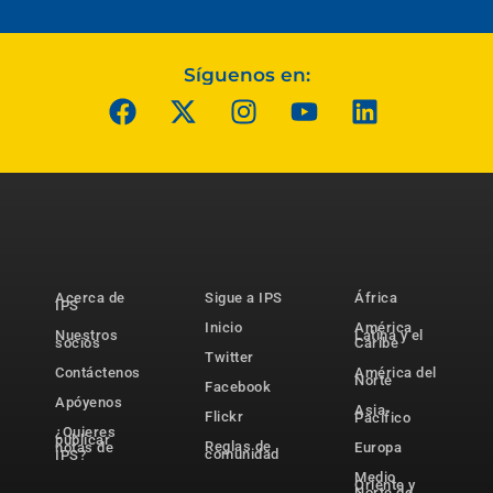
Síguenos en:
Acerca de
Sigue a IPS
África
IPS
Inicio
América
Nuestros
Latina y el
socios
Caribe
Twitter
Contáctenos
América del
Norte
Facebook
Apóyenos
Asia-
Flickr
Pacífico
¿Quieres
publicar
Reglas de
notas de
Europa
comunidad
IPS?
Medio
Oriente y
Norte de