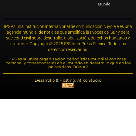
Mundo
IPS es una institución internacional de comunicación cuyo eje es una
agencia mundial de noticias que amplifica las voces del Sur y de la
sociedad civil sobre desarrollo, globalización, derechos humanos y
ambiente. Copyright © 2025 IPS-Inter Press Service. Todos los
derechos reservados.
IPS es la única organización periodística mundial con más
personal y corresponsales en el mundo en desarrollo que en los
países ricos. DONAR
Desarrollo & Hosting: Atiko.Studio