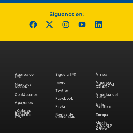
Síguenos en:
Acerca de
Sigue a IPS
África
IPS
Inicio
América
Nuestros
Latina y el
socios
Caribe
Twitter
Contáctenos
América del
Norte
Facebook
Apóyenos
Asia-
Flickr
Pacífico
¿Quieres
publicar
Reglas de
notas de
Europa
comunidad
IPS?
Medio
Oriente y
Norte de
África