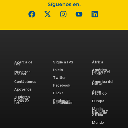
Síguenos en:
Acerca de
Sigue a IPS
África
IPS
Inicio
América
Nuestros
Latina y el
socios
Caribe
Twitter
Contáctenos
América del
Norte
Facebook
Apóyenos
Asia-
Flickr
Pacífico
¿Quieres
publicar
Reglas de
notas de
Europa
comunidad
IPS?
Medio
Oriente y
Norte de
África
Mundo