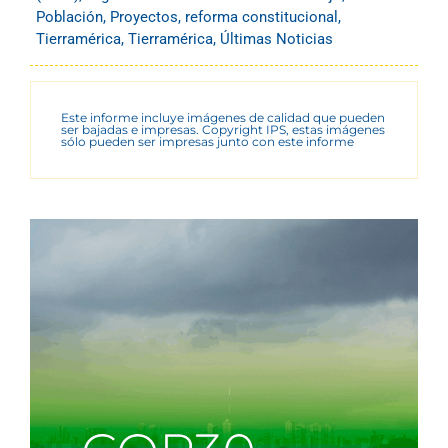
Población
,
Proyectos
,
reforma constitucional
,
Tierramérica
,
Tierramérica
,
Últimas Noticias
Este informe incluye imágenes de calidad que pueden
ser bajadas e impresas. Copyright IPS, estas imágenes
sólo pueden ser impresas junto con este informe