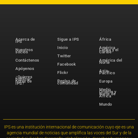
Acerca de
Sigue a IPS
África
IPS
Inicio
América
Nuestros
Latina y el
socios
Caribe
Twitter
Contáctenos
América del
Norte
Facebook
Apóyenos
Asia-
Flickr
Pacífico
¿Quieres
publicar
Reglas de
notas de
Europa
comunidad
IPS?
Medio
Oriente y
Norte de
África
Mundo
IPS es una institución internacional de comunicación cuyo eje es una
agencia mundial de noticias que amplifica las voces del Sur y de la