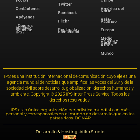
socios
Caribe
Twitter
Contáctenos
América del
Norte
Facebook
Apóyenos
Asia-
Flickr
Pacífico
¿Quieres
publicar
Reglas de
notas de
Europa
comunidad
IPS?
Medio
Oriente y
Norte de
África
Mundo
IPS es una institución internacional de comunicación cuyo eje es una
agencia mundial de noticias que amplifica las voces del Sur y de la
sociedad civil sobre desarrollo, globalización, derechos humanos y
ambiente. Copyright © 2025 IPS-Inter Press Service. Todos los
derechos reservados.
IPS es la única organización periodística mundial con más
personal y corresponsales en el mundo en desarrollo que en los
países ricos. DONAR
Desarrollo & Hosting: Atiko.Studio