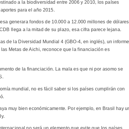
stinado a la biodiversidad entre 2006 y 2010, los países
 aportes para el año 2015.
esa generara fondos de 10.000 a 12.000 millones de dólares
 CDB llega a la mitad de su plazo, esa cifra parece lejana.
vas de la Diversidad Mundial 4 (GBO-4, en inglés), un inform
 las Metas de Aichi, reconoce que la financiación es
umento de la financiación. La mala es que ni por asomo se
S.
omía mundial, no es fácil saber si los países cumplirán con
ó.
aya muy bien económicamente. Por ejemplo, en Brasil hay u
ly.
internacional no será un elemento que evite que los países