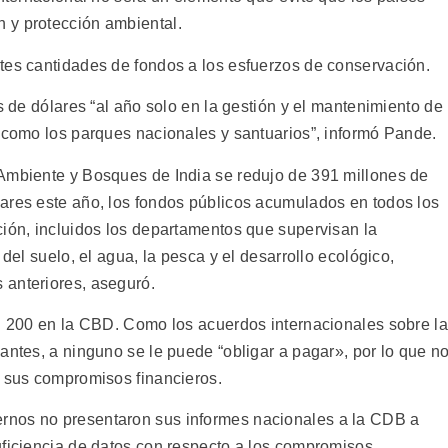
 y protección ambiental.
tes cantidades de fondos a los esfuerzos de conservación.
s de dólares “al año solo en la gestión y el mantenimiento de
, como los parques nacionales y santuarios”, informó Pande.
 Ambiente y Bosques de India se redujo de 391 millones de
ares este año, los fondos públicos acumulados en todos los
ción, incluidos los departamentos que supervisan la
 del suelo, el agua, la pesca y el desarrollo ecológico,
 anteriores, aseguró.
si 200 en la CBD. Como los acuerdos internacionales sobre la
antes, a ninguno se le puede “obligar a pagar», por lo que n
n sus compromisos financieros.
rnos no presentaron sus informes nacionales a la CDB a
uficiencia de datos con respecto a los compromisos