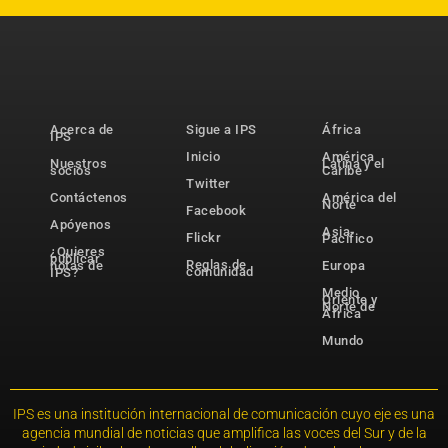
Acerca de
Sigue a IPS
África
IPS
Inicio
América
Nuestros
Latina y el
socios
Caribe
Twitter
Contáctenos
América del
Norte
Facebook
Apóyenos
Asia-
Flickr
Pacífico
¿Quieres
publicar
Reglas de
notas de
Europa
comunidad
IPS?
Medio
Oriente y
Norte de
África
Mundo
IPS es una institución internacional de comunicación cuyo eje es una
agencia mundial de noticias que amplifica las voces del Sur y de la