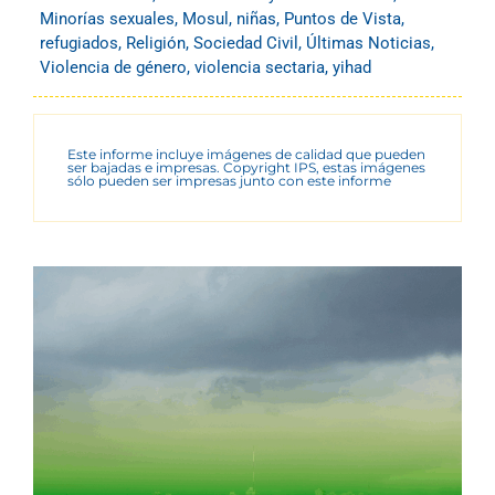
Minorías sexuales
,
Mosul
,
niñas
,
Puntos de Vista
,
refugiados
,
Religión
,
Sociedad Civil
,
Últimas Noticias
,
Violencia de género
,
violencia sectaria
,
yihad
Este informe incluye imágenes de calidad que pueden
ser bajadas e impresas. Copyright IPS, estas imágenes
sólo pueden ser impresas junto con este informe