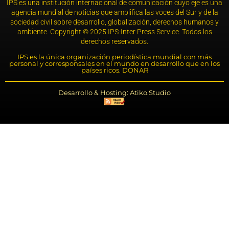
IPS es una institución internacional de comunicación cuyo eje es una
agencia mundial de noticias que amplifica las voces del Sur y de la
sociedad civil sobre desarrollo, globalización, derechos humanos y
ambiente. Copyright © 2025 IPS-Inter Press Service. Todos los
derechos reservados.
IPS es la única organización periodística mundial con más
personal y corresponsales en el mundo en desarrollo que en los
países ricos. DONAR
Desarrollo & Hosting: Atiko.Studio