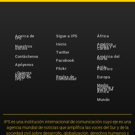
Acerca de
Sigue a IPS
África
IPS
Inicio
América
Nuestros
Latina y el
socios
Caribe
Twitter
Contáctenos
América del
Norte
Facebook
Apóyenos
Asia-
Flickr
Pacífico
¿Quieres
publicar
Reglas de
notas de
Europa
comunidad
IPS?
Medio
Oriente y
Norte de
África
Mundo
IPS es una institución internacional de comunicación cuyo eje es una
agencia mundial de noticias que amplifica las voces del Sur y de la
sociedad civil sobre desarrollo, globalización, derechos humanos y