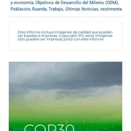
y economía
,
Objetivos de Desarrollo del Milenio (ODM)
,
Población
,
Ruanda
,
Trabajo
,
Últimas Noticias
,
vestimenta
Este informe incluye imágenes de calidad que pueden
ser bajadas e impresas. Copyright IPS, estas imágenes
sólo pueden ser impresas junto con este informe