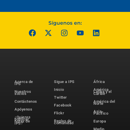
Síguenos en:
Acerca de
Sigue a IPS
África
IPS
Inicio
América
Nuestros
Latina y el
socios
Caribe
Twitter
Contáctenos
América del
Norte
Facebook
Apóyenos
Asia-
Flickr
Pacífico
¿Quieres
publicar
Reglas de
notas de
Europa
comunidad
IPS?
Medio