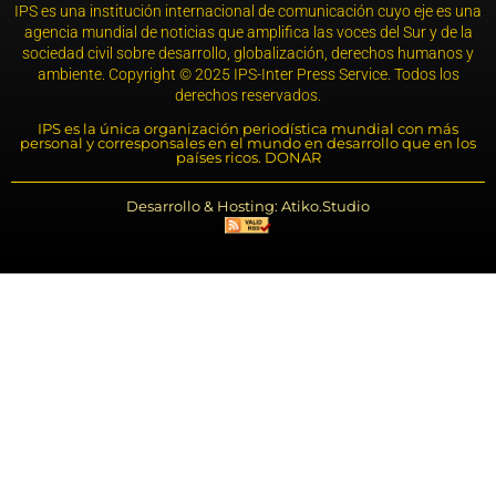
IPS es una institución internacional de comunicación cuyo eje es una
agencia mundial de noticias que amplifica las voces del Sur y de la
sociedad civil sobre desarrollo, globalización, derechos humanos y
ambiente. Copyright © 2025 IPS-Inter Press Service. Todos los
derechos reservados.
IPS es la única organización periodística mundial con más
personal y corresponsales en el mundo en desarrollo que en los
países ricos. DONAR
Desarrollo & Hosting: Atiko.Studio