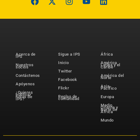
Acerca de
Sigue a IPS
África
IPS
Inicio
América
Nuestros
Latina y el
socios
Caribe
Twitter
Contáctenos
América del
Norte
Facebook
Apóyenos
Asia-
Flickr
Pacífico
¿Quieres
publicar
Reglas de
notas de
Europa
comunidad
IPS?
Medio
Oriente y
Norte de
África
Mundo