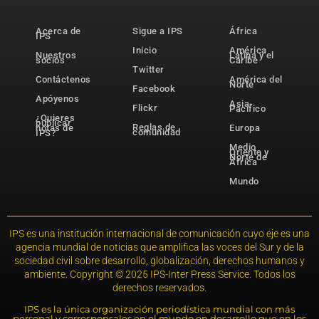
Acerca de
Sigue a IPS
África
IPS
Inicio
América
Nuestros
Latina y el
socios
Caribe
Twitter
Contáctenos
América del
Norte
Facebook
Apóyenos
Asia-
Flickr
Pacífico
¿Quieres
publicar
Reglas de
notas de
Europa
comunidad
IPS?
Medio
Oriente y
Norte de
África
Mundo
IPS es una institución internacional de comunicación cuyo eje es una
agencia mundial de noticias que amplifica las voces del Sur y de la
sociedad civil sobre desarrollo, globalización, derechos humanos y
ambiente. Copyright © 2025 IPS-Inter Press Service. Todos los
derechos reservados.
IPS es la única organización periodística mundial con más
personal y corresponsales en el mundo en desarrollo que en los